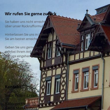
Wir rufen Sie gerne zurück
Sie haben uns nicht erreicht? Schicken Sie uns einfach eine Anfrage
über unser Rückrufformular und wir rufen Sie gerne zurück.
Hinterlassen Sie uns in jedem Fall Ihre Telefonnummer, unter der wir
Sie am besten erreichen können.
Geben Sie uns gerne auch schon weitere Informationen, worum es
sich bei Ihrem Anliegen handelt, damit wir ganz gezielt auf Ihre
Anfrage eingehen können.
Kontakt
Notar Holger Leukel
Koburger Straße 33
04416 Markkleeberg