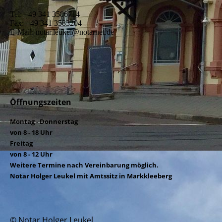
Tel: +49 341 3586714
Fax: +49 341 3583204
E-Mail: notar.leukel@notarnet.de
Öffnungszeiten
Montag - Donnerstag
von 8 - 18 Uhr
Freitag
von 8 - 12 Uhr
Weitere Termine nach Vereinbarung möglich.
Notar Holger Leukel mit Amtssitz in Markkleeberg
© Notar Holger Leukel