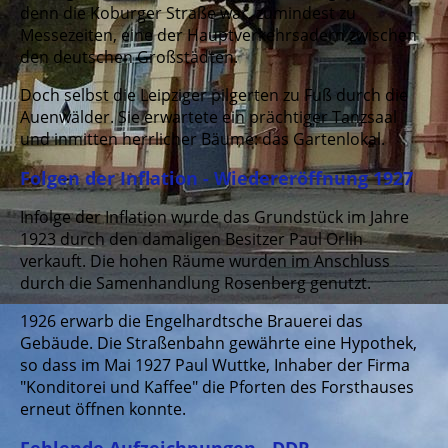
denn die Koburger Straße war, zumindest zu
Messezeiten, eine der Hauptverkehrsadern zwischen
den deutschen Großstädten.
Doch selbst die Leipziger pilgerten zu Fuß durch die
Auenwälder. Sie erwartete ein prächtiger Tanzsaal
und inmitten herrlicher Bäume: das Gartenlokal.
Folgen der Inflation - Wiedereröffnung 1927
Infolge der Inflation wurde das Grundstück im Jahre
1923 durch den damaligen Besitzer Paul Orlin
verkauft. Die hohen Räume wurden im Anschluss
durch die Samenhandlung Rosenberg genutzt.
1926 erwarb die Engelhardtsche Brauerei das
Gebäude. Die Straßenbahn gewährte eine Hypothek,
so dass im Mai 1927 Paul Wuttke, Inhaber der Firma
"Konditorei und Kaffee" die Pforten des Forsthauses
erneut öffnen konnte.
Fehlende Aufzeichnungen - DDR