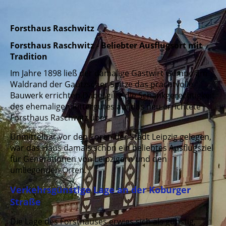
Forsthaus Raschwitz
Forsthaus Raschwitz - Beliebter Ausflugsort mit
Tradition
Im Jahre 1898 ließ der damalige Gastwirt Gempe am
Waldrand der Gautzscher Spitze das prachtvolle
Bauwerk errichten.Dabei ging die Schankgerechtigkeit
des ehemaligen Rittergutes auf das neu errichtete
Forsthaus Raschwitz über.
Unmittelbar vor den Toren der Stadt Leipzig gelegen,
war das Haus damals schon ein beliebtes Ausflugsziel
für Generationen von Leipzigern und den
umliegenden Orten.
Verkehrsgünstige Lage an der Koburger
Straße
Die Lage des Forsthauses erwies sich als günstig,