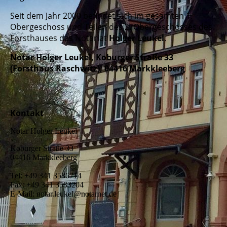
Seit dem Jahr 2000 befindet sich im gesamten 1.
Obergeschoss und Teilen des 2. Obergeschosses des
Forsthauses das Notariat
Holger Leukel
.
Notar Holger Leukel, Koburger Straße 33
(Forsthaus Raschwitz), 04416 Markkleeberg
Kontakt
Notar Holger Leukel
Koburger Straße 33
04416 Markkleeberg
Tel: +49 341 3586714
Fax: +49 341 3583204
E-Mail: notar.leukel@notarnet.de