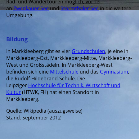
Rad- und Wandertouren möglich, vorbei
an
Zwenkauer See
und
Störmthaler See
in die weitere
Umgebung.
Bildung
In Markkleeberg gibt es vier
Grundschulen
, je eine in
Markkleeberg-Ost, Markkleeberg-Mitte, Markkleeberg-
West und Großstädeln. In Markkleeberg-West
befinden sich eine
Mittelschule
und das
Gymnasium
,
die Rudolf-Hildebrand-Schule. Die
Leipziger
Hochschule für Technik, Wirtschaft und
Kultur
(HTWK, FH) hat einen Standort in
Markkleeberg.
Quelle: Wikipedia (auszugsweise)
Stand: September 2012