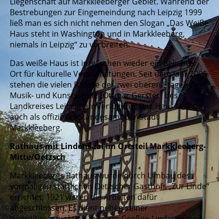
Liegenschaft auf Markkleeberger Gebiet. Während der
Bestrebungen zur Eingemeindung nach Leipzig 1999
ließ man es sich nicht nehmen den Slogan „Das Weiße
Haus steht in Washington und in Markkleeberg,
niemals in Leipzig“ zu verbreiten.
Das weiße Haus ist inzwischen wieder ein beliebter
Ort für kulturelle Veranstaltungen. Seit dem Jahr 2005
stehen die vielen Räume der zwei oberen Etagen der
Musik- und Kunstschule „Ottmar Gerster“ des
Landkreises Leipzig zur Verfügung. Das Haus dient
auch als offizielles Standesamt der Stadt
Markkleeberg.
Rathaus mit Lindensaal im Ortsteil Markkleeberg-
Mitte/Oetzsch
Markkleebergs Rathaus wurde durch Umbau des
vormaligen stattlichen Oetzscher Gasthofs „Zur Linde“
errichtet, 1921 waren die Arbeiten dafür
abgeschlossen. Es dient neben seiner
Verwaltungsfunktion mit dem Großen Lindensaal als