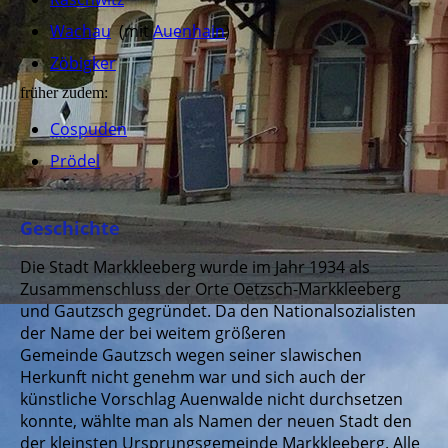
Wachau
(mit
Auenhain
)
Zöbigker
früher zudem:
Cospuden
Prödel
Geschichte
Die Stadt Markkleeberg wurde im Jahr 1934 als
Zusammenschluss der Orte Oetzsch-Markkleeberg
und Gautzsch gegründet. Da den Nationalsozialisten
der Name der bei weitem größeren
Gemeinde Gautzsch wegen seiner slawischen
Herkunft nicht genehm war und sich auch der
künstliche Vorschlag Auenwalde nicht durchsetzen
konnte, wählte man als Namen der neuen Stadt den
der kleinsten Ursprungsgemeinde Markkleeberg. Alle