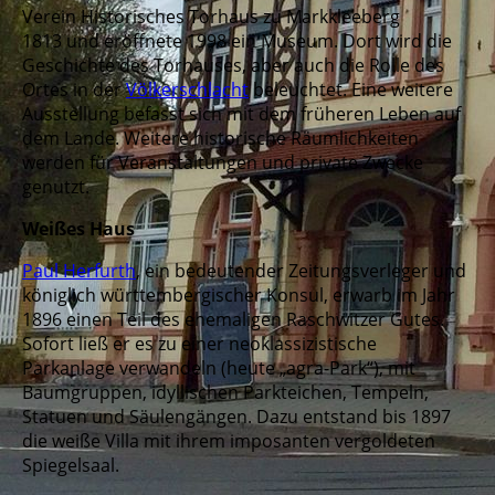
Verein Historisches Torhaus zu Markkleeberg
1813 und eröffnete 1998 ein Museum. Dort wird die
Geschichte des Torhauses, aber auch die Rolle des
Ortes in der
Völkerschlacht
beleuchtet. Eine weitere
Ausstellung befasst sich mit dem früheren Leben auf
dem Lande. Weitere historische Räumlichkeiten
werden für Veranstaltungen und private Zwecke
genutzt.
Weißes Haus
Paul Herfurth
, ein bedeutender Zeitungsverleger und
königlich württembergischer Konsul, erwarb im Jahr
1896 einen Teil des ehemaligen Raschwitzer Gutes.
Sofort ließ er es zu einer neoklassizistische
Parkanlage verwandeln (heute „agra-Park“), mit
Baumgruppen, idyllischen Parkteichen, Tempeln,
Statuen und Säulengängen. Dazu entstand bis 1897
die weiße Villa mit ihrem imposanten vergoldeten
Spiegelsaal.