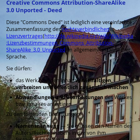
Creative Commons Attribution-ShareAlike
3.0 Unported - Deed
Diese "Commons Deed" ist lediglich eine vereinfachte
Zusammenfassung des
rechtsverbindlichen
Lizenzvertrages
(
http://de.wikipedia.org/wiki/Wikipedia
:Lizenzbestimmungen_Commons_Attribution-
ShareAlike_3.0_Unported
) in allgemeinverständlicher
Sprache.
Sie dürfen:
das Werk bzw. den Inhalt
vervielfältigen,
verbreiten und öffentlich zugänglich machen
Abwandlungen und Bearbeitungen
des Werkes
bzw. Inhaltes anfertigen
Zu den folgenden Bedingungen:
Namensnennung
— Sie müssen den Namen des
Autors/Rechteinhabers in der von ihm
festgelegten Weise nennen.