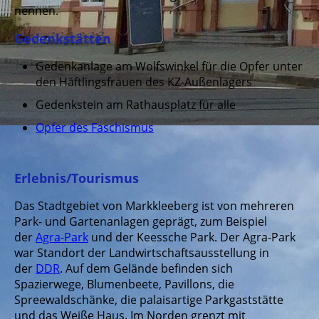
nennen.
Gedenkstätten
Gedenkanlage am Wolfswinkel für die Opfer unter
den Häftlingsfrauen des KZ-Außenlagers
Gedenkstein am Rathausplatz für alle
Opfer des Faschismus
Erlebnis/Tourismus
Das Stadtgebiet von Markkleeberg ist von mehreren
Park- und Gartenanlagen geprägt, zum Beispiel
der
Agra-Park
und der Keessche Park. Der Agra-Park
war Standort der Landwirtschaftsausstellung in
der
DDR
. Auf dem Gelände befinden sich
Spazierwege, Blumenbeete, Pavillons, die
Spreewaldschänke, die palaisartige Parkgaststätte
und das Weiße Haus. Im Norden grenzt mit