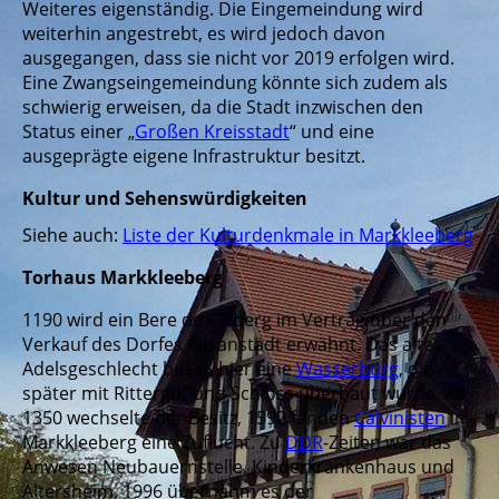
Weiteres eigenständig. Die Eingemeindung wird
weiterhin angestrebt, es wird jedoch davon
ausgegangen, dass sie nicht vor 2019 erfolgen wird.
Eine Zwangseingemeindung könnte sich zudem als
schwierig erweisen, da die Stadt inzwischen den
Status einer „
Großen Kreisstadt
“ und eine
ausgeprägte eigene Infrastruktur besitzt.
Kultur und Sehenswürdigkeiten
Siehe auch:
Liste der Kulturdenkmale in Markkleeberg
Torhaus Markkleeberg
1190 wird ein Bere de Cleberg im Vertrag über den
Verkauf des Dorfes Altranstädt erwähnt. Das alte
Adelsgeschlecht besaß hier eine
Wasserburg
, die
später mit Rittergut und Schloss überbaut wurde. Ab
1350 wechselte der Besitz, 1592 fanden
Calvinisten
in
Markkleeberg eine Zuflucht. Zu
DDR
-Zeiten war das
Anwesen Neubauernstelle, Kinderkrankenhaus und
Altersheim. 1996 übernahm es der