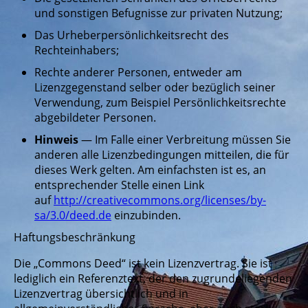
und sonstigen Befugnisse zur privaten Nutzung;
Das Urheberpersönlichkeitsrecht des
Rechteinhabers;
Rechte anderer Personen, entweder am
Lizenzgegenstand selber oder bezüglich seiner
Verwendung, zum Beispiel Persönlichkeitsrechte
abgebildeter Personen.
Hinweis
— Im Falle einer Verbreitung müssen Sie
anderen alle Lizenzbedingungen mitteilen, die für
dieses Werk gelten. Am einfachsten ist es, an
entsprechender Stelle einen Link
auf
http://creativecommons.org/licenses/by-
sa/3.0/deed.de
einzubinden.
Haftungsbeschränkung
Die „Commons Deed“ ist kein Lizenzvertrag. Sie ist
lediglich ein Referenztext, der den zugrundeliegenden
Lizenzvertrag übersichtlich und in