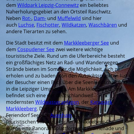
dem
Wildpark Leipzig-Connewitz
ein beliebtes
Naherholungsgebiet an den Ortsteil Raschwitz.
Neben
Rot-
,
Dam-
und
Muffelwild
sind hier
auch
Luchse
,
Fischotter
,
Wildkatzen
,
Waschbären
und
andere Tierarten zu sehen.
Die Stadt besitzt mit dem
Markkleeberger See
und
dem
Cospudener See
zwei weitere wichtige
touristische Ziele. Rund um die Uferbereiche besteht
ein großflächiges Netz an Rad- und Wanderwegen.
Strände bieten im Sommer die Möglichkeit, sich zu
erholen und zu baden. Von den Aussichtspunkten hat
der Besucher einen Blick über die Seenlandschaft und
in die Leipziger Umgebung. Am Markkleeberger See
befindet sich eine der deutschlandweit
modernsten
Wildwasseranlagen
, der
Kanupark
Markkleeberg
. Dort gibt es mit dem
Feriendorf Seepark
Auenhain
auch Anfänge einer
touristischen Infrastruktur. In Markkleeberg-Ost
wurde eine Panoramaplattform mit Promenade und