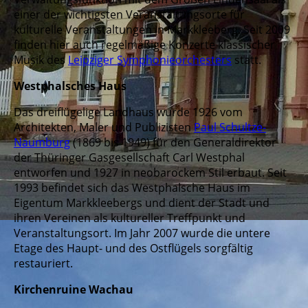
einer der wichtigsten Veranstaltungsorte für
kulturelle Veranstaltungen in Markkleeberg. Seit 2009
finden hier auch regelmäßige Konzerte klassischer
Musik des
Leipziger Symphonieorchesters
statt.
Westphalsches Haus
Das dreiflügelige Landhaus wurde 1926 vom
Architekten, Maler und Publizisten
Paul Schultze-
Naumburg
(1869 bis 1949) für den Generaldirektor
der Thüringer Gasgesellschaft Carl Westphal
entworfen und 1927 in neobarockem Stil erbaut. Seit
1993 befindet sich das Westphalsche Haus im
Eigentum Markkleebergs und dient der Stadt und
ihren Vereinen als kultureller Treffpunkt und
Veranstaltungsort. Im Jahr 2007 wurde die untere
Etage des Haupt- und des Ostflügels sorgfältig
restauriert.
Kirchenruine Wachau