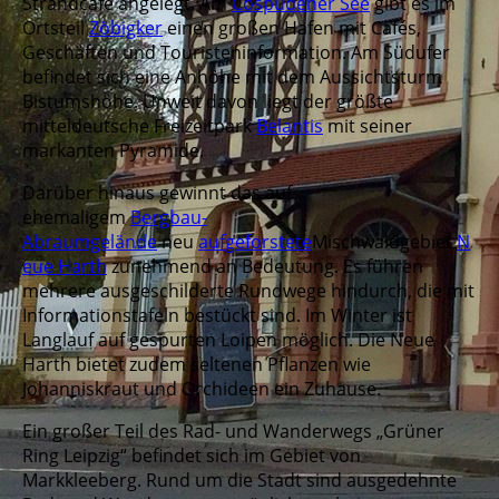
Strandcafé angelegt. Am
Cospudener See
gibt es im
Ortsteil
Zöbigker
einen großen Hafen mit Cafés,
Geschäften und Touristeninformation. Am Südufer
befindet sich eine Anhöhe mit dem Aussichtsturm
Bistumshöhe. Unweit davon liegt der größte
mitteldeutsche Freizeitpark
Belantis
mit seiner
markanten Pyramide.
Darüber hinaus gewinnt das auf
ehemaligem
Bergbau-
Abraumgelände
neu
aufgeforstete
Mischwaldgebiet
N
eue Harth
zunehmend an Bedeutung. Es führen
mehrere ausgeschilderte Rundwege hindurch, die mit
Informationstafeln bestückt sind. Im Winter ist
Langlauf auf gespurten Loipen möglich. Die Neue
Harth bietet zudem seltenen Pflanzen wie
Johanniskraut und Orchideen ein Zuhause.
Ein großer Teil des Rad- und Wanderwegs „Grüner
Ring Leipzig“ befindet sich im Gebiet von
Markkleeberg. Rund um die Stadt sind ausgedehnte