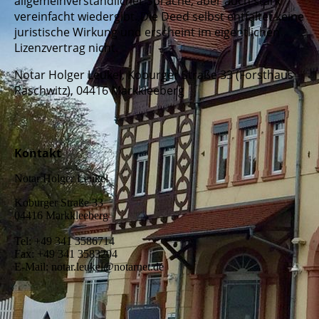
allgemeinverständlicher Sprache, aber auch stark
vereinfacht wiedergibt. Die Deed selbst entfaltet keine
juristische Wirkung und erscheint im eigentlichen
Lizenzvertrag nicht.
Notar Holger Leukel, Koburger Straße 33 (Forsthaus
Raschwitz), 04416 Markkleeberg
Kontakt
Notar Holger Leukel
Koburger Straße 33
04416 Markkleeberg
Tel: +49 341 3586714
Fax: +49 341 3583204
E-Mail: notar.leukel@notarnet.de