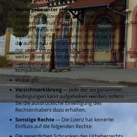
Weitergabe unter gleichen Bedingungen
—
Wenn Sie das lizenzierte Werk bzw. den
lizenzierten Inhalt bearbeiten, abwandeln oder in
anderer Weise erkennbar als Grundlage für
eigenes Schaffen verwenden, dürfen Sie die
daraufhin neu entstandenen Werke bzw. Inhalte
nur unter Verwendung von Lizenzbedingungen
weitergeben, die mit denen dieses
Lizenzvertrages identisch, vergleichbar oder
kompatibel sind.
Wobei gilt:
Verzichtserklärung
— Jede der vorgenannten
Bedingungen kann aufgehoben werden, sofern
Sie die ausdrückliche Einwilligung des
Rechteinhabers dazu erhalten.
Sonstige Rechte
— Die Lizenz hat keinerlei
Einfluss auf die folgenden Rechte:
Die gesetzlichen Schranken des Urheberrechts