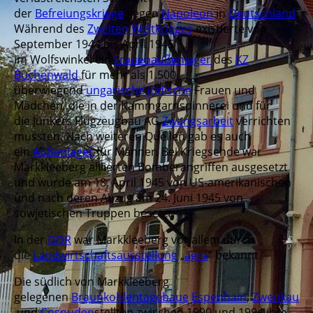
der
Befreiungskriege
gegen
Napoleon
in
Deutschland
.
Während des
Zweiten Weltkrieges
existierte von
September 1944 bis April 1945
im Wolfswinkel ein
Frauenaußenlager
des
KZ
Buchenwald
für mehr als 1.500
überwiegend
ungarische jüdische
Frauen und
Mädchen, die in der Kammgarnspinnerei und für
die Junkers Flugzeugbau AG
Zwangsarbeit
verrichten
mussten. Nach weiteren Quellen gab es auch
ein
Außenlager
für Männer. Bei Kriegsende war
Markkleeberg alliierten Bomberangriffen ausgesetzt
und wurde am 18. April 1945 von US-amerikanischen
und nach deren Abzug am 24. Juni 1945 von
sowjetischen Truppen besetzt.
In der
DDR
war Markkleeberg vor allem durch
die
Landwirtschaftsausstellung
„
agra
“ bekannt.
Die südlich von Markkleeberg
gelegenen
Braunkohlen
tagebaue
Espenhain
,
Zwenkau
und
Cospuden
stellten zwischen 1990 und 1994 ihre