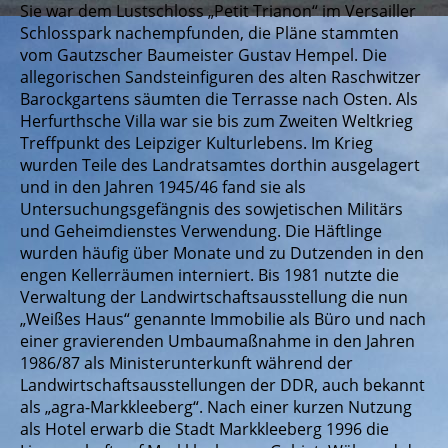
Sie war dem Lustschloss „Petit Trianon“ im Versailler
Schlosspark nachempfunden, die Pläne stammten
vom Gautzscher Baumeister Gustav Hempel. Die
allegorischen Sandsteinfiguren des alten Raschwitzer
Barockgartens säumten die Terrasse nach Osten. Als
Herfurthsche Villa war sie bis zum Zweiten Weltkrieg
Treffpunkt des Leipziger Kulturlebens. Im Krieg
wurden Teile des Landratsamtes dorthin ausgelagert
und in den Jahren 1945/46 fand sie als
Untersuchungsgefängnis des sowjetischen Militärs
und Geheimdienstes Verwendung. Die Häftlinge
wurden häufig über Monate und zu Dutzenden in den
engen Kellerräumen interniert. Bis 1981 nutzte die
Verwaltung der Landwirtschaftsausstellung die nun
„Weißes Haus“ genannte Immobilie als Büro und nach
einer gravierenden Umbaumaßnahme in den Jahren
1986/87 als Ministerunterkunft während der
Landwirtschaftsausstellungen der DDR, auch bekannt
als „agra-Markkleeberg“. Nach einer kurzen Nutzung
als Hotel erwarb die Stadt Markkleeberg 1996 die