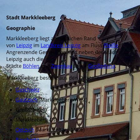
Stadt Markkleeberg
Geographie
Markkleeberg liegt am südlichen Rand
von
Leipzig
im
Landkreis Leipzig
am Fluss
Pleiße
.
Angrenzende Gemeinden sind neben der Stadt
Leipzig auch die
Städte
Böhlen
und
Zwenkau
sowie
Großpösna
.
Markkleeberg besteht aus den Ortsteilen:
Gaschwitz
Gautzsch
(Markkleeberg-West)
Großstädteln
Markkleeberg-Ost
Oetzsch
(Markkleeberg-Mitte)
Raschwitz