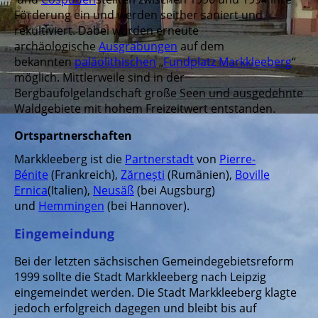
Förderung ein und werden seither saniert und
rekultiviert. Dabei wurden erneute
archäologische
Ausgrabungen
auf dem
bekannten
paläolithischen
„
Fundplatz Markkleeberg
“
möglich. Mittlerweile sind in der
Bergbaufolgelandschaft große Seen und ausgedehnte
Waldgebiete mit hohem Freizeitwert entstanden.
Ortspartnerschaften
Markkleeberg ist die
Partnerstadt
von
Pierre-
Bénite
(Frankreich),
Zărnești
(Rumänien),
Boville
Ernica
(Italien),
Neusäß
(bei Augsburg)
und
Hemmingen
(bei Hannover).
Eingemeindung
Bei der letzten sächsischen Gemeindegebietsreform
1999 sollte die Stadt Markkleeberg nach Leipzig
eingemeindet werden. Die Stadt Markkleeberg klagte
jedoch erfolgreich dagegen und bleibt bis auf