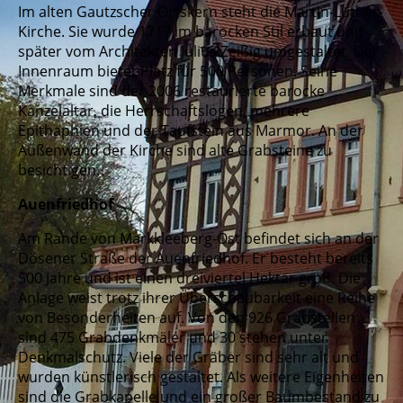
Im alten Gautzscher Ortskern steht die Martin-Luther-
Kirche. Sie wurde 1717 im barocken Stil erbaut und
später vom Architekten Julius Zeißig umgestaltet. Der
Innenraum bietet Platz für 500 Personen. Seine
Merkmale sind der 2006 restaurierte barocke
Kanzelaltar, die Herrschaftslogen, mehrere
Epithaphien und der Taufstein aus Marmor. An der
Außenwand der Kirche sind alte Grabsteine zu
besichtigen.
Auenfriedhof
Am Rande von Markkleeberg-Ost befindet sich an der
Dösener Straße der Auenfriedhof. Er besteht bereits
500 Jahre und ist einen dreiviertel Hektar groß. Die
Anlage weist trotz ihrer Überschaubarkeit eine Reihe
von Besonderheiten auf. Von den 926 Grabstellen
sind 475 Grabdenkmäler und 30 stehen unter
Denkmalschutz. Viele der Gräber sind sehr alt und
wurden künstlerisch gestaltet. Als weitere Eigenheiten
sind die Grabkapelle und ein großer Baumbestand zu