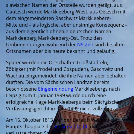
slawischen Namen der Ortsteile wurden getilgt, aus
Gautzsch wurde Markkleeberg-West, aus Oetzsch mit
dem eingemeindeten Raschwitz Markkleeberg-
Mitte und – als logische, aber unsinnige Konsequenz –
aus dem eigentlich ohnehin deutschen Namen
Markkleeberg Markkleeberg-Ost. Trotz den
Umbenennungen während der
NS-Zeit
sind die alten
Ortsnamen aber bis heute bekannt und geläufig.
Später wurden die Ortschaften Großstädteln,
Zöbigker (mit Prödel und Cospuden), Gaschwitz und
Wachau eingemeindet, die ihre Namen aber behalten
durften. Die vom Sächsischen Landtag bereits
beschlossene
Eingemeindung
Markkleebergs nach
Leipzig zum 1. Januar 1999 wurde durch eine
erfolgreiche Klage Markkleebergs beim Sächsischen
Verfassungsgericht im Jahr 1999 nicht vollzogen.
Am 16. Oktober 1813 war der Bereich Wachau ein
Hauptschauplatz der
Völkerschlacht
, der
verlustreichsten Schlacht