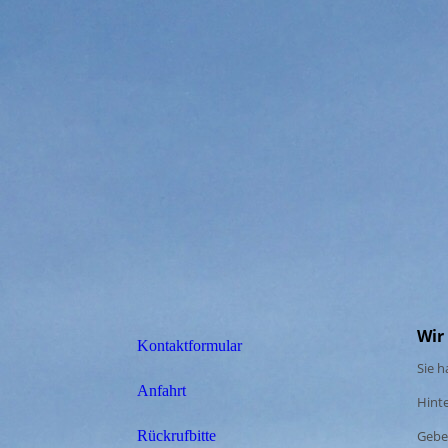
Wir
Kontaktformular
Sie h
Anfahrt
Hinte
Geben
Rückrufbitte