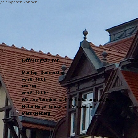
age eingehen können.
Öffnungszeiten
© No
Montag - Donnerstag
von 8 - 18 Uhr
Freitag
von 8 - 12 Uhr
Weitere Termine nach Vereinbarung möglich.
Notar Holger Leukel mit Amtssitz in
Markkleeberg