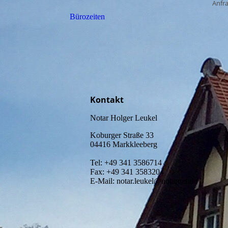
Anfr
Bürozeiten
Kontakt
Notar Holger Leukel
Koburger Straße 33
04416 Markkleeberg
Tel: +49 341 3586714
Fax: +49 341 3583204
E-Mail: notar.leukel@notarnet.de